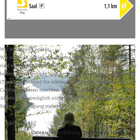
Wir benutzen Cookies
Wir nutzen Cookies auf unserer Website. Einige von ihnen
sind essenziell für den Betrieb der Seite, während andere uns
helfen, diese Website und die Nutzererfahrung zu verbessern
(Tracking Cookies). Sie können selbst entscheiden, ob Sie die
Cookies zulassen möchten. Bitte beachten Sie, dass bei einer
Ablehnung womöglich nicht mehr alle Funktionalitäten der
Seite zur Verfügung stehen.
AKZEPTIEREN
ABLEHNEN
Datenschutzerklärung
|
Impressum